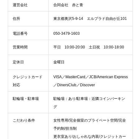
運営会社
合同会社 赤と青
住所
東京都奥沢5-9-14 エルプラド自由が丘101
電話番号
050-3479-1603
営業時間
平日 10:00-20:00 土日祝 10:00-18:00
定休日
金曜日
クレジットカード
VISA／MasterCard／JCB/American Express
対応
／DinersClub／Discover
駐輪場・駐車場
駐輪場：あり/駐車場：近隣コインパーキン
グ
こだわり条件
女性専用/完全個室のプライベート空間/完全
予約制/担当制
更衣室あり/おしゃれな内装/クレジットカー